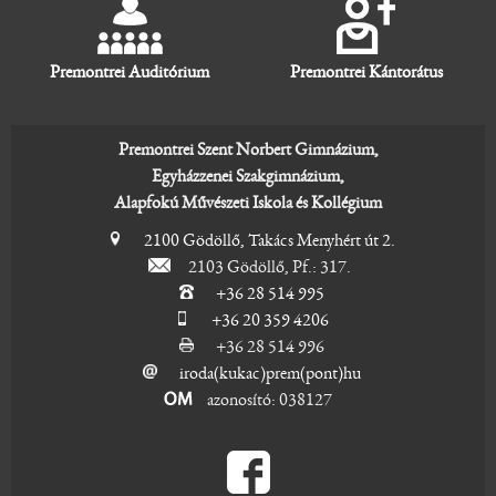
Premontrei Auditórium
Premontrei Kántorátus
Premontrei Szent Norbert Gimnázium,
Egyházzenei Szakgimnázium,
Alapfokú Művészeti Iskola és Kollégium
2100 Gödöllő, Takács Menyhért út 2.
2103 Gödöllő, Pf.: 317.
+36 28 514 995
+36 20 359 4206
+36 28 514 996
iroda(kukac)prem(pont)hu
azonosító: 038127