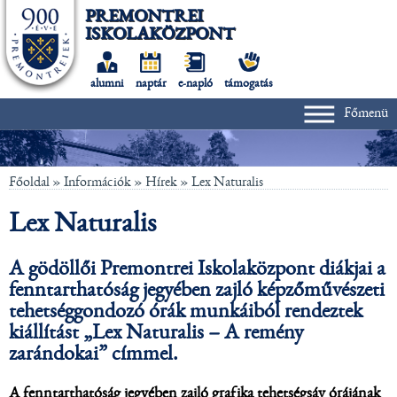
PREMONTREI
ISKOLAKÖZPONT
alumni
naptár
e-napló
támogatás
Főmenü
Főoldal
» Információk »
Hírek
»
Lex Naturalis
Lex Naturalis
A gödöllői
Premontrei Iskolaközpont
diákjai a
fenntarthatóság jegyében zajló képzőművészeti
tehetséggondozó órák munkáiból rendeztek
kiállítást
„Lex Naturalis – A remény
zarándokai”
címmel.
A fenntarthatóság jegyében zajló grafika tehetségsáv órájának