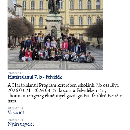
2026.07.17.
Határtalanul 7. b - Felvidék
A Határtalanul Program keretében iskolánk 7.b osztálya
2026.03.21.-2026.03.25. között a Felvidéken járt,
ahonnan rengeteg élménnyel gazdagodva, feltöltődve tért
haza.
2026.07.01.
Vakáció!
2026.07.01.
Nyári ügyelet