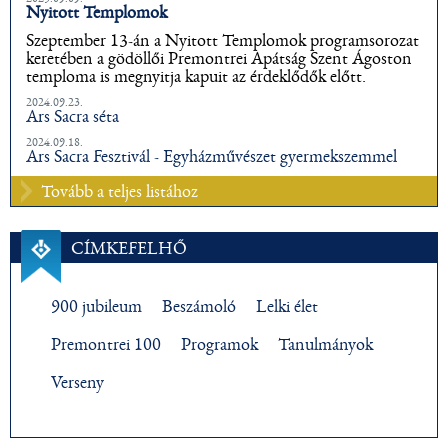
Nyitott Templomok
Szeptember 13-án a Nyitott Templomok programsorozat
keretében a gödöllői Premontrei Apátság Szent Ágoston
temploma is megnyitja kapuit az érdeklődők előtt.
2024.09.23.
Ars Sacra séta
2024.09.18.
Ars Sacra Fesztivál - Egyházművészet gyermekszemmel
Tovább a teljes listához
CÍMKEFELHŐ
900 jubileum
Beszámoló
Lelki élet
Premontrei 100
Programok
Tanulmányok
Verseny