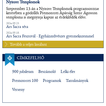
Nyitott Templomok
Szeptember 13-án a Nyitott Templomok programsorozat
keretében a gödöllői Premontrei Apátság Szent Ágoston
temploma is megnyitja kapuit az érdeklődők előtt.
2024.09.23.
Ars Sacra séta
2024.09.18.
Ars Sacra Fesztivál - Egyházművészet gyermekszemmel
Tovább a teljes listához
CÍMKEFELHŐ
900 jubileum
Beszámoló
Lelki élet
Premontrei 100
Programok
Tanulmányok
Verseny