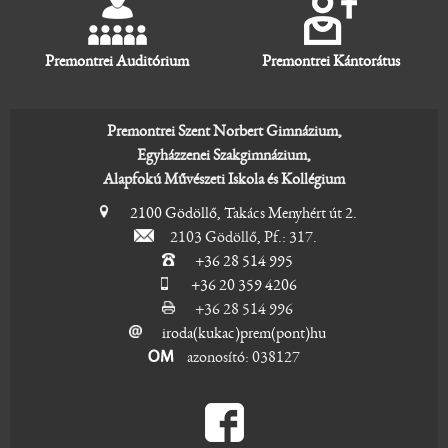
Premontrei Auditórium
Premontrei Kántorátus
Premontrei Szent Norbert Gimnázium,
Egyházzenei Szakgimnázium,
Alapfokú Művészeti Iskola és Kollégium
2100 Gödöllő, Takács Menyhért út 2.
2103 Gödöllő, Pf.: 317.
+36 28 514 995
+36 20 359 4206
+36 28 514 996
iroda(kukac)prem(pont)hu
azonosító: 038127