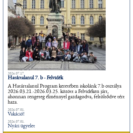
2026.07.17.
Határtalanul 7. b - Felvidék
A Határtalanul Program keretében iskolánk 7.b osztálya
2026.03.21.-2026.03.25. között a Felvidéken járt,
ahonnan rengeteg élménnyel gazdagodva, feltöltődve tért
haza.
2026.07.01.
Vakáció!
2026.07.01.
Nyári ügyelet