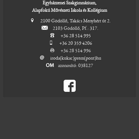
Egyházzenei Szakgimnázium,
Alapfokú Művészeti Iskola és Kollégium
2100 Gödöllő, Takács Menyhért út 2.
2103 Gödöllő, Pf.: 317.
+36 28 514 995
+36 20 359 4206
+36 28 514 996
iroda(kukac)prem(pont)hu
azonosító: 038127