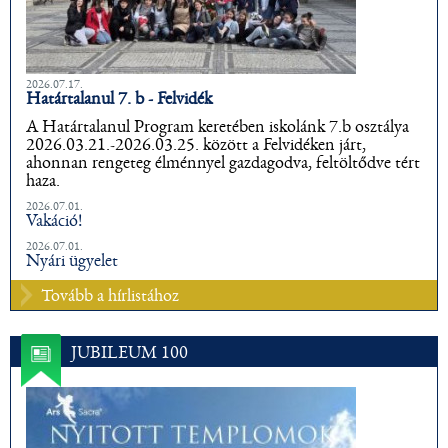
2026.07.17.
Határtalanul 7. b - Felvidék
A Határtalanul Program keretében iskolánk 7.b osztálya
2026.03.21.-2026.03.25. között a Felvidéken járt,
ahonnan rengeteg élménnyel gazdagodva, feltöltődve tért
haza.
2026.07.01.
Vakáció!
2026.07.01.
Nyári ügyelet
Tovább a hírlistához
JUBILEUM 100