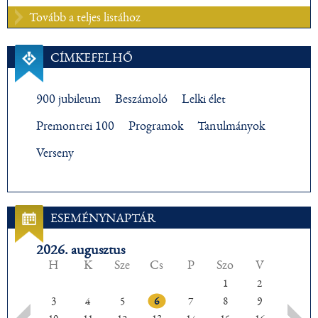
Tovább a teljes listához
CÍMKEFELHŐ
900 jubileum
Beszámoló
Lelki élet
Premontrei 100
Programok
Tanulmányok
Verseny
ESEMÉNYNAPTÁR
2026. augusztus
H
K
Sze
Cs
P
Szo
V
1
2
3
4
5
6
7
8
9