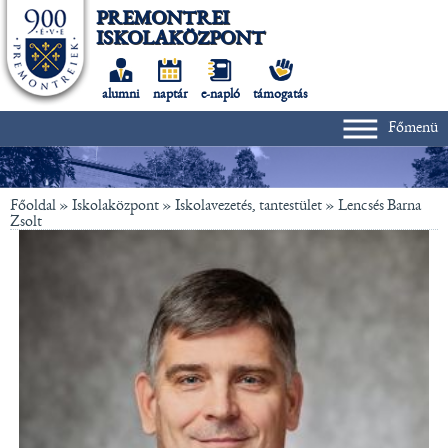
PREMONTREI
ISKOLAKÖZPONT
alumni
naptár
e-napló
támogatás
Főmenü
Főoldal
» Iskolaközpont »
Iskolavezetés, tantestület
»
Lencsés Barna
Zsolt