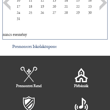
10
11
12
13
14
15
16
17
18
19
20
21
22
23
24
25
26
27
28
29
30
31
nincs esemény
Premontrei Iskolaközpont
Premontrei Rend
Plébániák