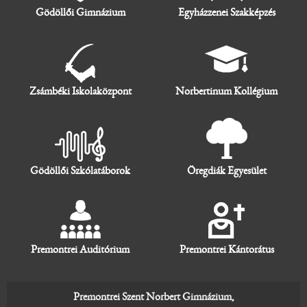
Gödöllői Gimnázium
Egyházzenei Szakképzés
Zsámbéki Iskolaközpont
Norbertinum Kollégium
Gödöllői Szkólatáborok
Öregdiák Egyesület
Premontrei Auditórium
Premontrei Kántorátus
Premontrei Szent Norbert Gimnázium,