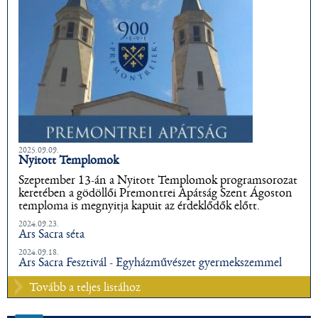
2025.09.09.
Nyitott Templomok
Szeptember 13-án a Nyitott Templomok programsorozat
keretében a gödöllői Premontrei Apátság Szent Ágoston
temploma is megnyitja kapuit az érdeklődők előtt.
2024.09.23.
Ars Sacra séta
2024.09.18.
Ars Sacra Fesztivál - Egyházművészet gyermekszemmel
Tovább a teljes listához