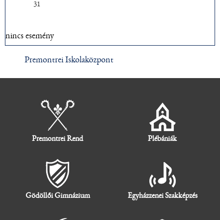
31
nincs esemény
Premontrei Iskolaközpont
Premontrei Rend
Plébániák
Gödöllői Gimnázium
Egyházzenei Szakképzés