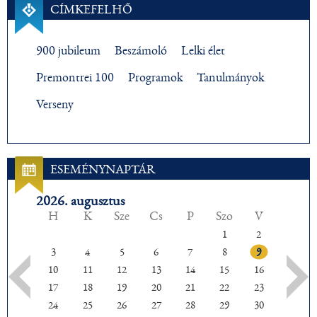
CÍMKEFELHŐ
900 jubileum
Beszámoló
Lelki élet
Premontrei 100
Programok
Tanulmányok
Verseny
ESEMÉNYNAPTÁR
2026. augusztus
H
K
Sze
Cs
P
Szo
V
1
2
3
4
5
6
7
8
9
10
11
12
13
14
15
16
17
18
19
20
21
22
23
24
25
26
27
28
29
30