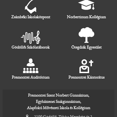
Zsámbéki Iskolaközpont
Norbertinum Kollégium
Gödöllői Szkólatáborok
Öregdiák Egyesület
Premontrei Auditórium
Premontrei Kántorátus
Premontrei Szent Norbert Gimnázium,
Egyházzenei Szakgimnázium,
Alapfokú Művészeti Iskola és Kollégium
2100 Gödöllő, Takács Menyhért út 2.