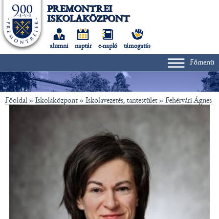
PREMONTREI
ISKOLAKÖZPONT
alumni
naptár
e-napló
támogatás
Főmenü
Főoldal
» Iskolaközpont »
Iskolavezetés, tantestület
»
Fehérvári Ágnes