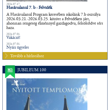
2026.07.17.
Határtalanul 7. b - Felvidék
A Határtalanul Program keretében iskolánk 7.b osztálya
2026.03.21.-2026.03.25. között a Felvidéken járt,
ahonnan rengeteg élménnyel gazdagodva, feltöltődve tért
haza.
2026.07.01.
Vakáció!
2026.07.01.
Nyári ügyelet
Tovább a hírlistához
JUBILEUM 100