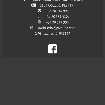
2103 Gödöllő, Pf.: 317.
+36 28 514 995
+36 20 359 4206
+36 28 514 996
iroda(kukac)prem(pont)hu
azonosító: 038127