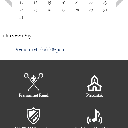
17
18
19
20
21
22
23
24
25
26
27
28
29
30
31
nincs esemény
Premontrei Iskolaközpont
Premontrei Rend
Plébániák