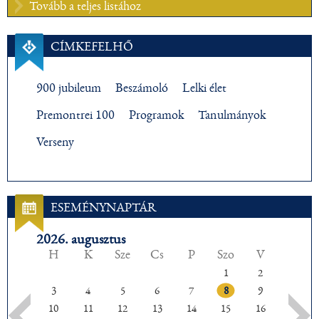
Tovább a teljes listához
CÍMKEFELHŐ
900 jubileum
Beszámoló
Lelki élet
Premontrei 100
Programok
Tanulmányok
Verseny
ESEMÉNYNAPTÁR
2026. augusztus
H
K
Sze
Cs
P
Szo
V
1
2
3
4
5
6
7
8
9
10
11
12
13
14
15
16