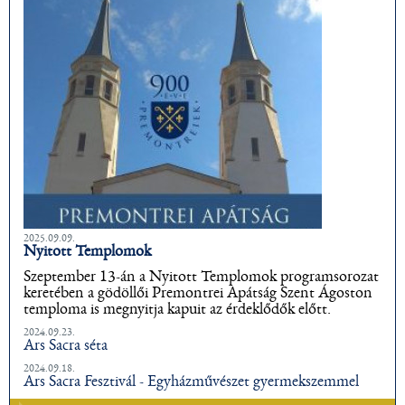
2025.09.09.
Nyitott Templomok
Szeptember 13-án a Nyitott Templomok programsorozat
keretében a gödöllői Premontrei Apátság Szent Ágoston
temploma is megnyitja kapuit az érdeklődők előtt.
2024.09.23.
Ars Sacra séta
2024.09.18.
Ars Sacra Fesztivál - Egyházművészet gyermekszemmel