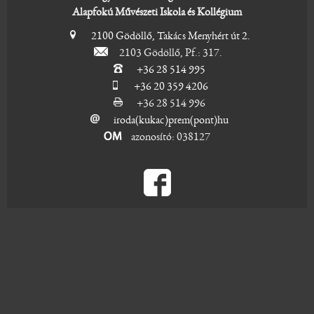
Alapfokú Művészeti Iskola és Kollégium
2100 Gödöllő, Takács Menyhért út 2.
2103 Gödöllő, Pf.: 317.
+36 28 514 995
+36 20 359 4206
+36 28 514 996
iroda(kukac)prem(pont)hu
azonosító: 038127