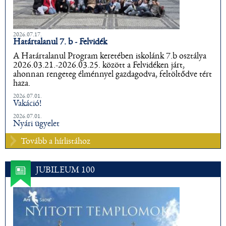
2026.07.17.
Határtalanul 7. b - Felvidék
A Határtalanul Program keretében iskolánk 7.b osztálya
2026.03.21.-2026.03.25. között a Felvidéken járt,
ahonnan rengeteg élménnyel gazdagodva, feltöltődve tért
haza.
2026.07.01.
Vakáció!
2026.07.01.
Nyári ügyelet
Tovább a hírlistához
JUBILEUM 100