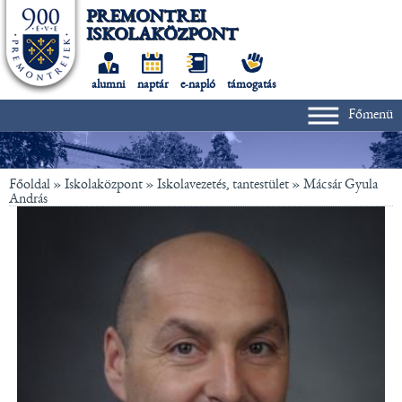
PREMONTREI
ISKOLAKÖZPONT
alumni
naptár
e-napló
támogatás
Főmenü
Főoldal
» Iskolaközpont »
Iskolavezetés, tantestület
»
Mácsár Gyula
András