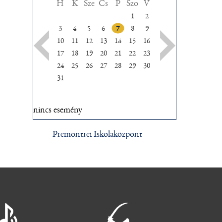
H
K
Sze
Cs
P
Szo
V
1
2
3
4
5
6
7
8
9
10
11
12
13
14
15
16
17
18
19
20
21
22
23
24
25
26
27
28
29
30
31
nincs esemény
Premontrei Iskolaközpont