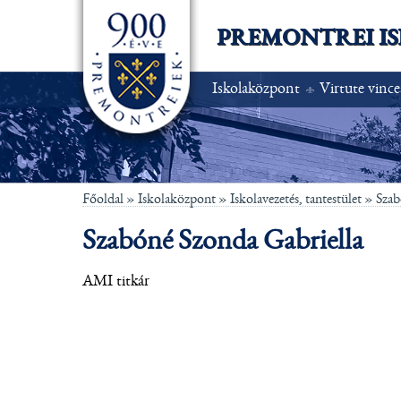
PREMONTREI I
Iskolaközpont
Virtute vince
Főoldal
» Iskolaközpont »
Iskolavezetés, tantestület
»
Szab
Szabóné Szonda Gabriella
AMI titkár