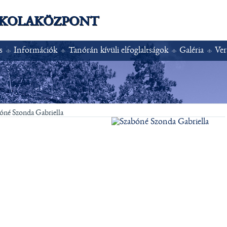
SKOLAKÖZPONT
s
Információk
Tanórán kívüli elfoglaltságok
Galéria
Ver
óné Szonda Gabriella