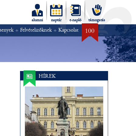
alumni
naptár
e-napló
támogatás
senyek
Felvételizőknek
Kapcsolat
HÍREK