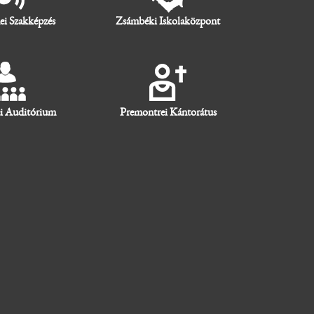
ei Szakképzés
Zsámbéki Iskolaközpont
i Auditórium
Premontrei Kántorátus