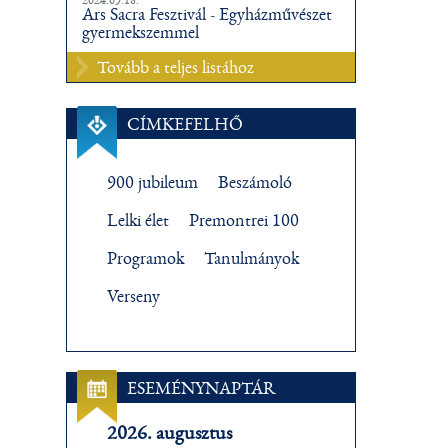
Ars Sacra Fesztivál - Egyházművészet
gyermekszemmel
Tovább a teljes listához
CÍMKEFELHŐ
900 jubileum
Beszámoló
Lelki élet
Premontrei 100
Programok
Tanulmányok
Verseny
ESEMÉNYNAPTÁR
2026. augusztus