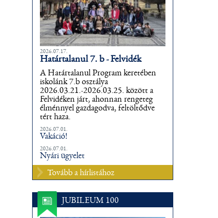
2026.07.17.
Határtalanul 7. b - Felvidék
A Határtalanul Program keretében
iskolánk 7.b osztálya
2026.03.21.-2026.03.25. között a
Felvidéken járt, ahonnan rengeteg
élménnyel gazdagodva, feltöltődve
tért haza.
2026.07.01.
Vakáció!
2026.07.01.
Nyári ügyelet
Tovább a hírlistához
JUBILEUM 100