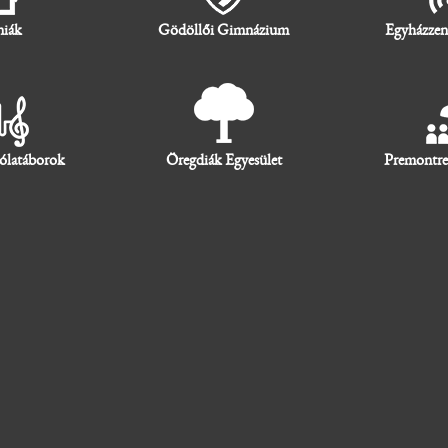
niák
Gödöllői Gimnázium
Egyházzen
ólatáborok
Öregdiák Egyesület
Premontre