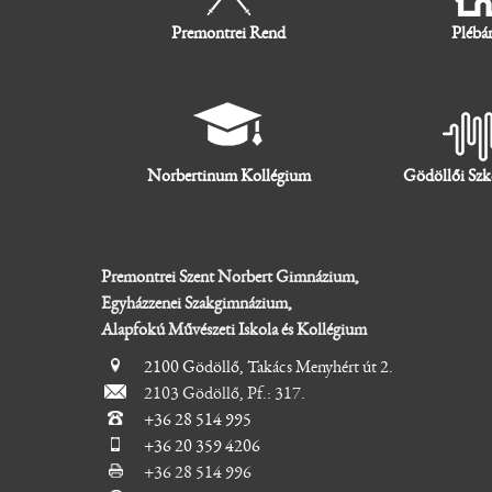
Premontrei Rend
Plébá
Norbertinum Kollégium
Gödöllői Szk
Premontrei Szent Norbert Gimnázium,
Egyházzenei Szakgimnázium,
Alapfokú Művészeti Iskola és Kollégium
2100 Gödöllő, Takács Menyhért út 2.
2103 Gödöllő, Pf.: 317.
+36 28 514 995
+36 20 359 4206
+36 28 514 996