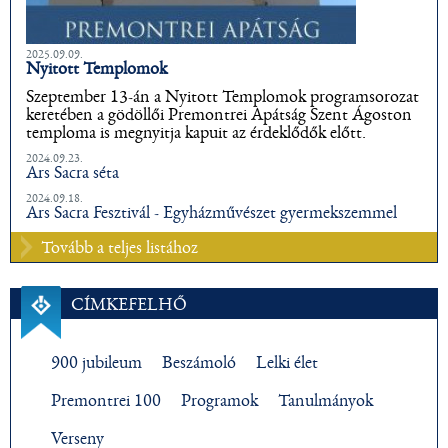
2025.09.09.
Nyitott Templomok
Szeptember 13-án a Nyitott Templomok programsorozat
keretében a gödöllői Premontrei Apátság Szent Ágoston
temploma is megnyitja kapuit az érdeklődők előtt.
2024.09.23.
Ars Sacra séta
2024.09.18.
Ars Sacra Fesztivál - Egyházművészet gyermekszemmel
Tovább a teljes listához
CÍMKEFELHŐ
900 jubileum
Beszámoló
Lelki élet
Premontrei 100
Programok
Tanulmányok
Verseny