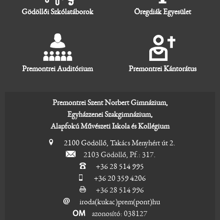
Gödöllői Szkólatáborok
Öregdiák Egyesület
Premontrei Auditórium
Premontrei Kántorátus
Premontrei Szent Norbert Gimnázium,
Egyházzenei Szakgimnázium,
Alapfokú Művészeti Iskola és Kollégium
2100 Gödöllő, Takács Menyhért út 2.
2103 Gödöllő, Pf.: 317.
+36 28 514 995
+36 20 359 4206
+36 28 514 996
iroda(kukac)prem(pont)hu
azonosító: 038127