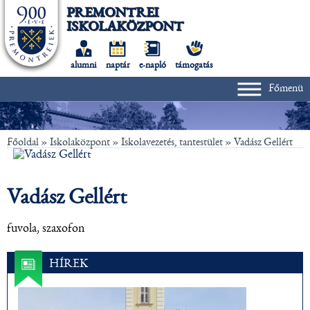
PREMONTREI
ISKOLAKÖZPONT
alumni
naptár
e-napló
támogatás
Főmenü
Főoldal
» Iskolaközpont »
Iskolavezetés, tantestület
»
Vadász Gellért
Vadász Gellért
fuvola, szaxofon
HÍREK