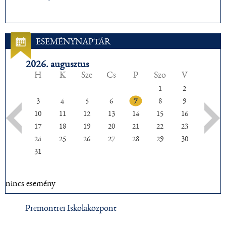
ESEMÉNYNAPTÁR
2026. augusztus
H
K
Sze
Cs
P
Szo
V
1
2
3
4
5
6
7
8
9
10
11
12
13
14
15
16
17
18
19
20
21
22
23
24
25
26
27
28
29
30
31
nincs esemény
Premontrei Iskolaközpont