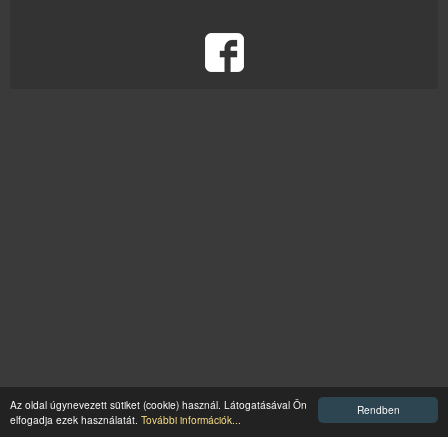
Az oldal úgynevezett sütiket (cookie) használ. Látogatásával Ön
Rendben
elfogadja ezek használatát.
További információk...
Minden jog fenntartva © 2023