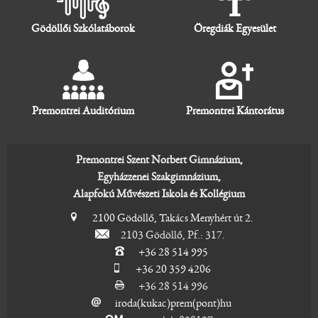
Gödöllői Szkólatáborok
Öregdiák Egyesület
Premontrei Auditórium
Premontrei Kántorátus
Premontrei Szent Norbert Gimnázium,
Egyházzenei Szakgimnázium,
Alapfokú Művészeti Iskola és Kollégium
2100 Gödöllő, Takács Menyhért út 2.
2103 Gödöllő, Pf.: 317.
+36 28 514 995
+36 20 359 4206
+36 28 514 996
iroda(kukac)prem(pont)hu