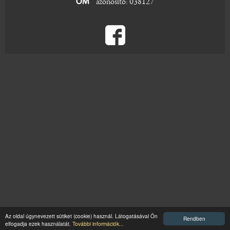
azonosító: 038127
Az oldal úgynevezett sütiket (cookie) használ. Látogatásával Ön
Rendben
elfogadja ezek használatát.
További információk...