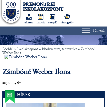
PREMONTREI
ISKOLAKÖZPONT
alumni
naptár
e-napló
támogatás
Főmenü
Főoldal
» Iskolaközpont »
Iskolavezetés, tantestület
»
Zámbóné
Weeber Ilona
Zámbóné Weeber Ilona
angol nyelv
HÍREK