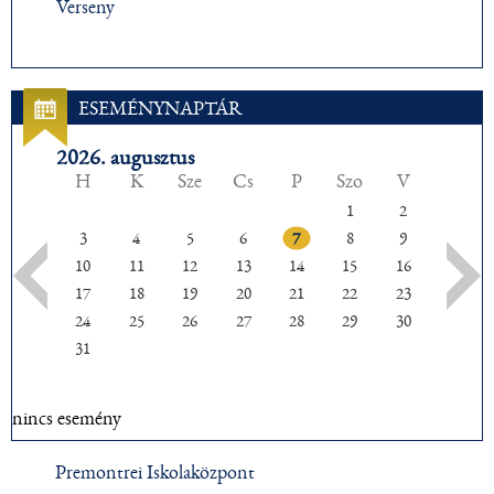
Verseny
ESEMÉNYNAPTÁR
2026. augusztus
H
K
Sze
Cs
P
Szo
V
1
2
3
4
5
6
7
8
9
10
11
12
13
14
15
16
17
18
19
20
21
22
23
24
25
26
27
28
29
30
31
nincs esemény
Premontrei Iskolaközpont