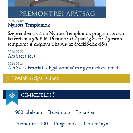
2025.09.09.
Nyitott Templomok
Szeptember 13-án a Nyitott Templomok programsorozat
keretében a gödöllői Premontrei Apátság Szent Ágoston
temploma is megnyitja kapuit az érdeklődők előtt.
2024.09.23.
Ars Sacra séta
2024.09.18.
Ars Sacra Fesztivál - Egyházművészet gyermekszemmel
Tovább a teljes listához
CÍMKEFELHŐ
900 jubileum
Beszámoló
Lelki élet
Premontrei 100
Programok
Tanulmányok