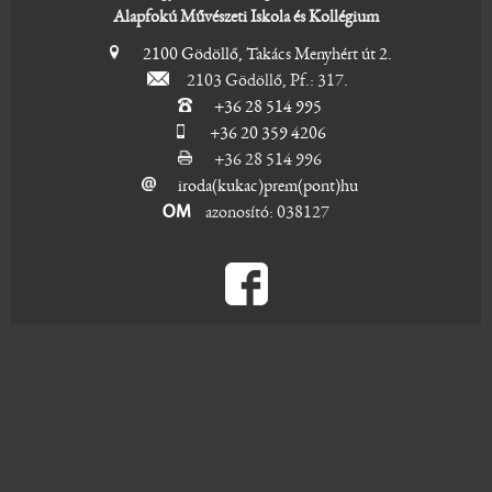
Alapfokú Művészeti Iskola és Kollégium
2100 Gödöllő, Takács Menyhért út 2.
2103 Gödöllő, Pf.: 317.
+36 28 514 995
+36 20 359 4206
+36 28 514 996
iroda(kukac)prem(pont)hu
azonosító: 038127