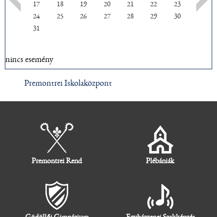
17
18
19
20
21
22
23
24
25
26
27
28
29
30
31
nincs esemény
Premontrei Iskolaközpont
Premontrei Rend
Plébániák
Gödöllői Gimnázium
Egyházzenei Szakképzés