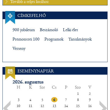
Tovább a teljes listához
CÍMKEFELHŐ
900 jubileum
Beszámoló
Lelki élet
Premontrei 100
Programok
Tanulmányok
Verseny
ESEMÉNYNAPTÁR
2026. augusztus
H
K
Sze
Cs
P
Szo
V
1
2
3
4
5
6
7
8
9
10
11
12
13
14
15
16