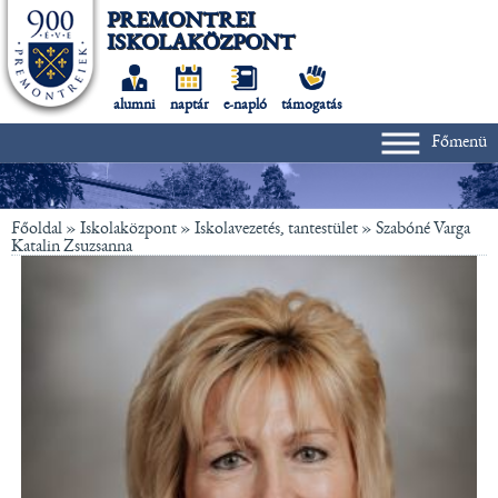
PREMONTREI
ISKOLAKÖZPONT
alumni
naptár
e-napló
támogatás
Főmenü
Főoldal
» Iskolaközpont »
Iskolavezetés, tantestület
»
Szabóné Varga
Katalin Zsuzsanna