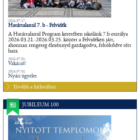
2026.07.17.
Határtalanul 7. b - Felvidék
A Határtalanul Program keretében iskolánk 7.b osztálya
2026.03.21.-2026.03.25. között a Felvidéken járt,
ahonnan rengeteg élménnyel gazdagodva, feltöltődve tért
haza.
2026.07.01.
Vakáció!
2026.07.01.
Nyári ügyelet
Tovább a hírlistához
JUBILEUM 100