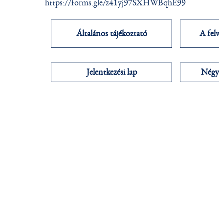
https://forms.gle/z41yj97SXHWBqhE99
Általános tájékoztató
A felv
Jelentkezési lap
Négy