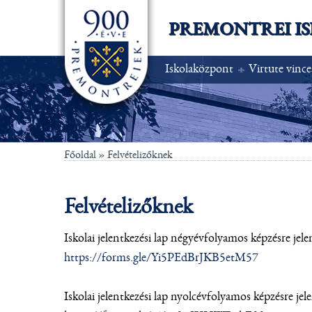
PREMONTREI I
Iskolaközpont
Virtute vince
Főoldal
»
Felvételizőknek
Felvételizőknek
Iskolai jelentkezési lap négyévfolyamos képzésre jel
https://forms.gle/Yi5PEdBrJKB5etM57
Iskolai jelentkezési lap nyolcévfolyamos képzésre je