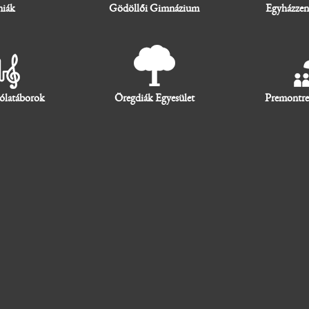
niák
Gödöllői Gimnázium
Egyházzen
ólatáborok
Öregdiák Egyesület
Premontre