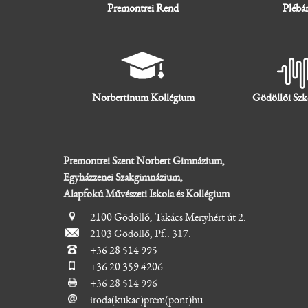
Premontrei Rend
Plébá
Norbertinum Kollégium
Gödöllői Szk
Premontrei Szent Norbert Gimnázium,
Egyházzenei Szakgimnázium,
Alapfokú Művészeti Iskola és Kollégium
2100 Gödöllő, Takács Menyhért út 2.
2103 Gödöllő, Pf.: 317.
+36 28 514 995
+36 20 359 4206
+36 28 514 996
iroda(kukac)prem(pont)hu