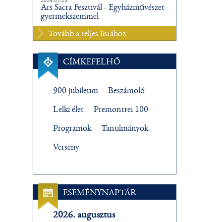
Ars Sacra Fesztivál - Egyházművészet
gyermekszemmel
Tovább a teljes listához
CÍMKEFELHŐ
900 jubileum
Beszámoló
Lelki élet
Premontrei 100
Programok
Tanulmányok
Verseny
ESEMÉNYNAPTÁR
2026. augusztus