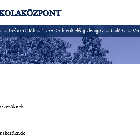
SKOLAKÖZPONT
s
Információk
Tanórán kívüli elfoglaltságok
Galéria
Ver
entkezőknek
lentkezőknek