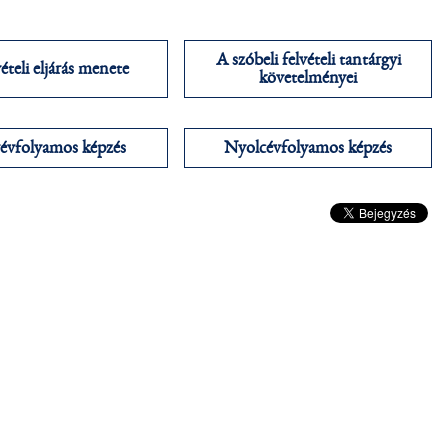
A szóbeli felvételi tantárgyi
ételi eljárás menete
követelményei
évfolyamos képzés
Nyolcévfolyamos képzés