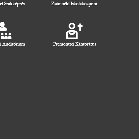
ei Szakképzés
Zsámbéki Iskolaközpont
i Auditórium
Premontrei Kántorátus