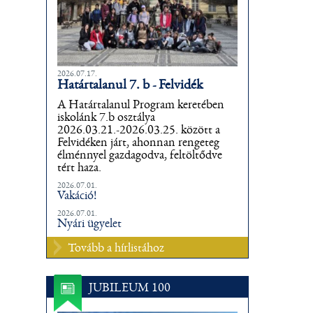
2026.07.17.
Határtalanul 7. b - Felvidék
A Határtalanul Program keretében
iskolánk 7.b osztálya
2026.03.21.-2026.03.25. között a
Felvidéken járt, ahonnan rengeteg
élménnyel gazdagodva, feltöltődve
tért haza.
2026.07.01.
Vakáció!
2026.07.01.
Nyári ügyelet
Tovább a hírlistához
JUBILEUM 100