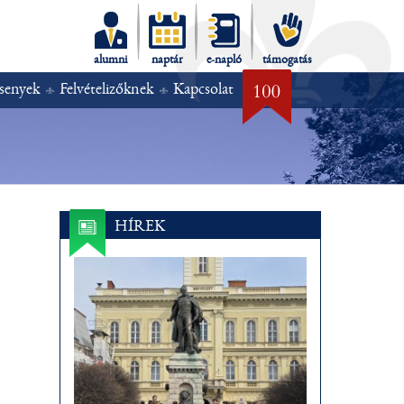
alumni
naptár
e-napló
támogatás
senyek
Felvételizőknek
Kapcsolat
HÍREK