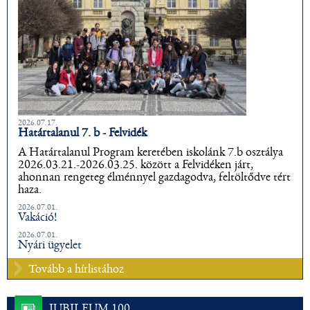
2026.07.17.
Határtalanul 7. b - Felvidék
A Határtalanul Program keretében iskolánk 7.b osztálya
2026.03.21.-2026.03.25. között a Felvidéken járt,
ahonnan rengeteg élménnyel gazdagodva, feltöltődve tért
haza.
2026.07.01.
Vakáció!
2026.07.01.
Nyári ügyelet
Tovább a hírlistához
JUBILEUM 100