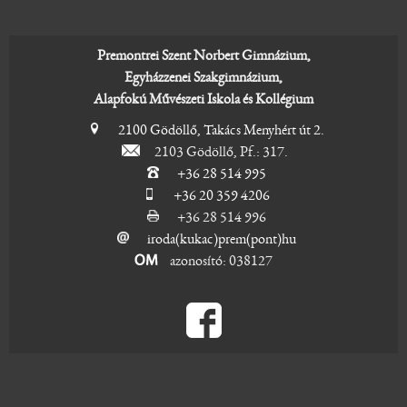
Premontrei Szent Norbert Gimnázium,
Egyházzenei Szakgimnázium,
Alapfokú Művészeti Iskola és Kollégium
2100 Gödöllő, Takács Menyhért út 2.
2103 Gödöllő, Pf.: 317.
+36 28 514 995
+36 20 359 4206
+36 28 514 996
iroda(kukac)prem(pont)hu
azonosító: 038127