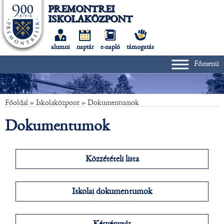
PREMONTREI
ISKOLAKÖZPONT
alumni
naptár
e-napló
támogatás
Főmenü
Főoldal
» Iskolaközpont »
Dokumentumok
Dokumentumok
Közzétételi lista
Iskolai dokumentumok