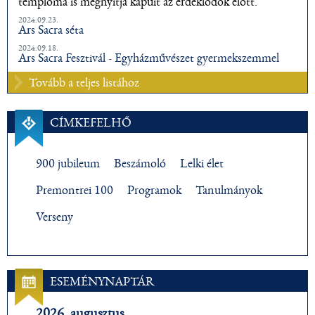
temploma is megnyitja kapuit az érdeklődők előtt.
2024.09.23.
Ars Sacra séta
2024.09.18.
Ars Sacra Fesztivál - Egyházművészet gyermekszemmel
Tovább a teljes listához
CÍMKEFELHŐ
900 jubileum
Beszámoló
Lelki élet
Premontrei 100
Programok
Tanulmányok
Verseny
ESEMÉNYNAPTÁR
2026. augusztus