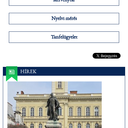
Kérvénytár
Nyelvi mérés
Tanfelügyelet
HÍREK