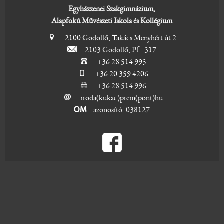
Egyházzenei Szakgimnázium,
Alapfokú Művészeti Iskola és Kollégium
2100 Gödöllő, Takács Menyhért út 2.
2103 Gödöllő, Pf.: 317.
+36 28 514 995
+36 20 359 4206
+36 28 514 996
iroda(kukac)prem(pont)hu
azonosító: 038127