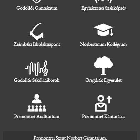
Gödöllői Gimnázium
Egyházzenei Szakképzés
Zsámbéki Iskolaközpont
Norbertinum Kollégium
Gödöllői Szkólatáborok
Öregdiák Egyesület
Premontrei Auditórium
Premontrei Kántorátus
Premontrei Szent Norbert Gimnázium,