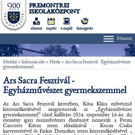
PREMONTREI
ISKOLAKÖZPONT
alumni
naptár
e-napló
támogatás
Főmenü
Főoldal
» Információk »
Hírek
»
Ars Sacra Fesztivál - Egyházművészet
gyermekszemmel
Ars Sacra Fesztivál -
Egyházművészet gyermekszemmel
Az Ars Sacra Fesztivál keretében, Kósa Klára művésznő
közreműködésével megnyitottuk az „Egyházművészet
gyermekszemmel” című kiállítást 2024. szeptember 16-án. Az
esemény igazi összművészeti élménnyé nemesült a Premi
Cantores Kórus zenei előadásával - Kocsis Csaba
karvezetésével és Farkas Domokos zenei közreműködésével -,