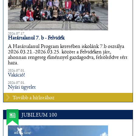
2026.07.17.
Határtalanul 7. b - Felvidék
A Határtalanul Program keretében iskolánk 7.b osztálya
2026.03.21.-2026.03.25. között a Felvidéken járt,
ahonnan rengeteg élménnyel gazdagodva, feltöltődve tért
haza.
2026.07.01.
Vakáció!
2026.07.01.
Nyári ügyelet
Tovább a hírlistához
JUBILEUM 100