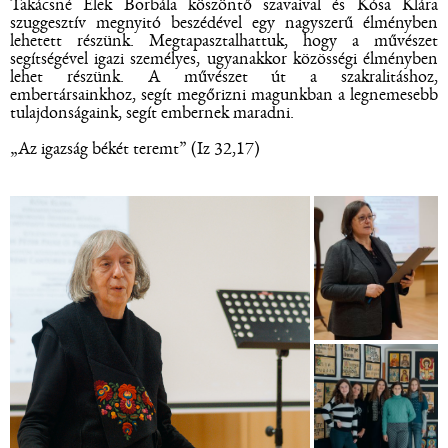
Takácsné Elek Borbála köszöntő szavaival és Kósa Klára
szuggesztív megnyitó beszédével egy nagyszerű élményben
lehetett részünk. Megtapasztalhattuk, hogy a művészet
segítségével igazi személyes, ugyanakkor közösségi élményben
lehet részünk. A művészet út a szakralitáshoz,
embertársainkhoz, segít megőrizni magunkban a legnemesebb
tulajdonságaink, segít embernek maradni.
„Az igazság békét teremt” (Iz 32,17)