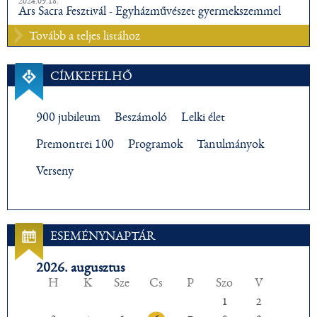
2024.09.18.
Ars Sacra Fesztivál - Egyházművészet gyermekszemmel
Tovább a teljes listához
CÍMKEFELHŐ
900 jubileum
Beszámoló
Lelki élet
Premontrei 100
Programok
Tanulmányok
Verseny
ESEMÉNYNAPTÁR
2026. augusztus
H
K
Sze
Cs
P
Szo
V
1
2